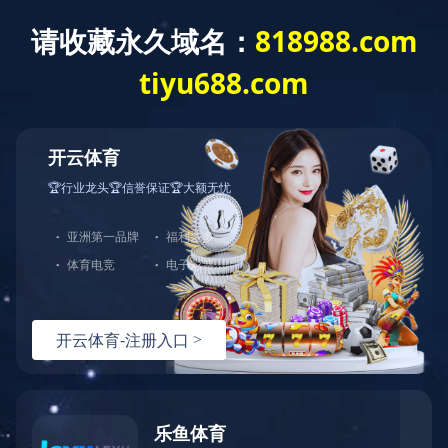
星空官方站网站登录入口
欢迎光临 星空官方站网站登录入口-星空online（中国） 官网！
星空官方站网站
关于我们
新闻动态
产品展示
联系我
登录入口