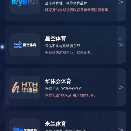
Y
样布展示
YBZS
您当前所在的位置：
星空官方站网站登录入口-星空online（中国）
>