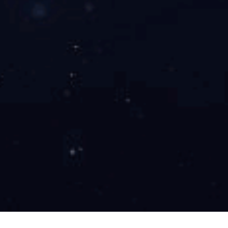
CopyRight © 2016-2019 All Right Reserved 星空官方站网站登录入