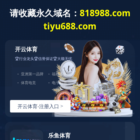
星空官方站网站登录入口
欢迎光临 星空官方站网站登录入口-星空online（中国） 官网！
星空官方站网站
关于我们
新闻动态
产品展示
联系我
登录入口